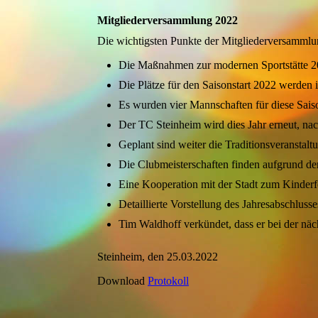
Mitgliederversammlung 2022
Die wichtigsten Punkte der Mitgliederversammlun
Die Maßnahmen zur modernen Sportstätte 2
Die Plätze für den Saisonstart 2022 werden 
Es wurden vier Mannschaften für diese Sai
Der TC Steinheim wird dies Jahr erneut, nac
Geplant sind weiter die Traditionsveranstaltu
Die Clubmeisterschaften finden aufgrund der 
Eine Kooperation mit der Stadt zum Kinderfe
Detaillierte Vorstellung des Jahresabschlus
Tim Waldhoff verkündet, dass er bei der nä
Steinheim, den 25.03.2022
Download
Protokoll