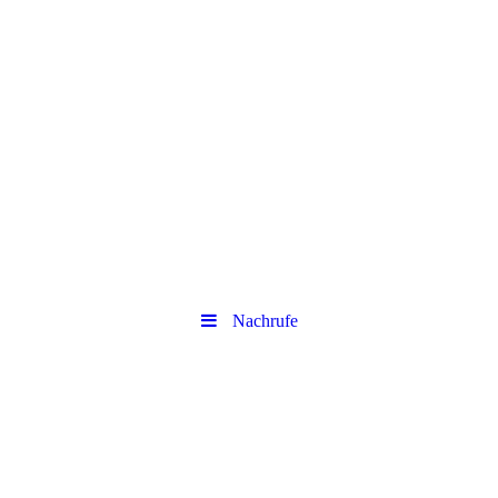
Tennis-Club Rot-Weiß
Steinheim e.V.
Spiel Tennis!
Nachrufe