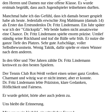
den Herren und Damen nur eine offene Klasse. Es wurde
erstmals begrüßt, dass auch Jugendspieler teilnehmen durften.
Manchmal habe ich das Gefühl, dass ich damals besser gespielt
habe als heute. Jedenfalls erwischte Jörg Mahlmann (damals 14)
als Erster das Erstrundenlos Dr. Fritz Lindemann. Ein Jahr später
war ich der "Glückspilz". Wir beide hatten nicht ansatzweise
eine Chance. Dr. Fritz Lindemann spielte enorm präzise. Umlief
ständig seine Rückhand und traf die Bälle sehr früh. Er nutze die
ganze Tiefe des Platzes. Sehr gute Aufschläge, voller
Selbstbewusstsein. Wenig Taktik, dafür spielte er einen Winner
nach dem anderen.
In den 60er und 70er Jahren zählte Dr. Fritz Lindemann
kreisweit zu den besten Spielern.
Der Tennis Club Rot-Weiß verliert einen seiner ganz Großen.
Charmant und witzig war er nicht immer, aber er konnte.
Dr. Fritz Lindemann lebte Präzision, klare Gedanken,
Höflichkeit und Fairness.
Er wurde gehört, hörte aber auch jedem zu.
Uns bleibt die Erinnerung.