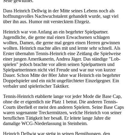
Seite gewidmet.
Dass Heinrich Dellwig in der Mitte seines Lebens noch als
hoffnungsvolles Nachwuchstalent gehandelt wurde, sagt viel
über ihn aus. Humor mit verstecktem Ehrgeiz.
Heinrich war von Anfang an ein begehrter Spielpartner.
Jugendliche, die gerne mal einen Erwachsenen schlagen
wollten, Damen, die gerne mal gegen einen Herren gewinnen
wollten. Heinrich machte alles mit und lernte sehr schnell. Als
Erster übernahm Tennis-Heinrich eine Zeitlang die Spielweise
einer jungen Amerikanerin, Andrea Jäger. Das ständige "Lob-
spielen" jedoch brachte vor allem seinen Spielpartnern und
Spielpartnerinnen nicht viel Freude und war nur von kurzer
Dauer. Schon Mitte der 80er Jahre war Heinrich ein begehrter
Doppelspieler und ein nicht ungefürchteter Einzelgegner. Ein
verbaler und spielerischer Taktiker.
Tennis-Heinrich etablierte lange vor jeder Mode die Base Cap,
ohne die er eigentlich nie Platz 1 betrat. Die anderen Tennis-
Courts überließ er meist den anderen Spielern. Seine Base Caps
waren sogenannte Treckermützen, welche Heinrich von seiner
beruflichen Tätigkeit her besaß. Er leitete lange Jahre die
damalige WCG-Niederlassung in Steinheim.
Heinrich Dellwig war stetig in seinen Bemühungen, den