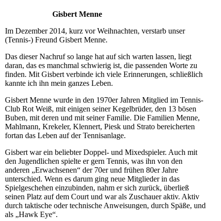
Gisbert Menne
Im Dezember 2014, kurz vor Weihnachten, verstarb unser
(Tennis-) Freund Gisbert Menne.
Das dieser Nachruf so lange hat auf sich warten lassen, liegt
daran, das es manchmal schwierig ist, die passenden Worte zu
finden. Mit Gisbert verbinde ich viele Erinnerungen, schließlich
kannte ich ihn mein ganzes Leben.
Gisbert Menne wurde in den 1970er Jahren Mitglied im Tennis-
Club Rot Weiß, mit einigen seiner Kegelbrüder, den 13 bösen
Buben, mit deren und mit seiner Familie. Die Familien Menne,
Mahlmann, Krekeler, Klennert, Piesk und Strato bereicherten
fortan das Leben auf der Tennisanlage.
Gisbert war ein beliebter Doppel- und Mixedspieler. Auch mit
den Jugendlichen spielte er gern Tennis, was ihn von den
anderen „Erwachsenen“ der 70er und frühen 80er Jahre
unterschied. Wenn es darum ging neue Mitglieder in das
Spielgeschehen einzubinden, nahm er sich zurück, überließ
seinen Platz auf dem Court und war als Zuschauer aktiv. Aktiv
durch taktische oder technische Anweisungen, durch Späße, und
als „Hawk Eye“.