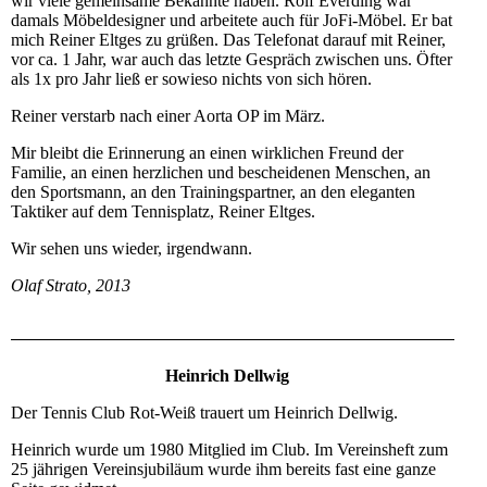
wir viele gemeinsame Bekannte haben. Rolf Everding war
damals Möbeldesigner und arbeitete auch für JoFi-Möbel. Er bat
mich Reiner Eltges zu grüßen. Das Telefonat darauf mit Reiner,
vor ca. 1 Jahr, war auch das letzte Gespräch zwischen uns. Öfter
als 1x pro Jahr ließ er sowieso nichts von sich hören.
Reiner verstarb nach einer Aorta OP im März.
Mir bleibt die Erinnerung an einen wirklichen Freund der
Familie, an einen herzlichen und bescheidenen Menschen, an
den Sportsmann, an den Trainingspartner, an den eleganten
Taktiker auf dem Tennisplatz, Reiner Eltges.
Wir sehen uns wieder, irgendwann.
Olaf Strato, 2013
Heinrich Dellwig
Der Tennis Club Rot-Weiß trauert um Heinrich Dellwig.
Heinrich wurde um 1980 Mitglied im Club. Im Vereinsheft zum
25 jährigen Vereinsjubiläum wurde ihm bereits fast eine ganze