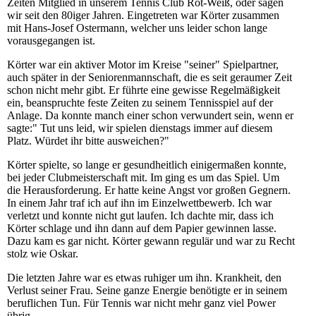
Zeiten Mitglied in unserem Tennis Club Rot-Weiß, oder sagen
wir seit den 80iger Jahren. Eingetreten war Körter zusammen
mit Hans-Josef Ostermann, welcher uns leider schon lange
vorausgegangen ist.
Körter war ein aktiver Motor im Kreise "seiner" Spielpartner,
auch später in der Seniorenmannschaft, die es seit geraumer Zeit
schon nicht mehr gibt. Er führte eine gewisse Regelmäßigkeit
ein, beanspruchte feste Zeiten zu seinem Tennisspiel auf der
Anlage. Da konnte manch einer schon verwundert sein, wenn er
sagte:" Tut uns leid, wir spielen dienstags immer auf diesem
Platz. Würdet ihr bitte ausweichen?"
Körter spielte, so lange er gesundheitlich einigermaßen konnte,
bei jeder Clubmeisterschaft mit. Im ging es um das Spiel. Um
die Herausforderung. Er hatte keine Angst vor großen Gegnern.
In einem Jahr traf ich auf ihn im Einzelwettbewerb. Ich war
verletzt und konnte nicht gut laufen. Ich dachte mir, dass ich
Körter schlage und ihn dann auf dem Papier gewinnen lasse.
Dazu kam es gar nicht. Körter gewann regulär und war zu Recht
stolz wie Oskar.
Die letzten Jahre war es etwas ruhiger um ihn. Krankheit, den
Verlust seiner Frau. Seine ganze Energie benötigte er in seinem
beruflichen Tun. Für Tennis war nicht mehr ganz viel Power
übrig.