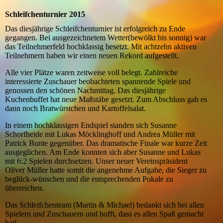
Schleifchenturnier 2015
Das diesjährige Schleifchenturnier ist erfolgreich zu Ende
gegangen. Bei ausgezeichnetem Wetter(bewölkt bis sonnig) war
das Teilnehmerfeld hochklassig besetzt. Mit achtzehn aktiven
Teilnehmern haben wir einen neuen Rekord aufgestellt.
Alle vier Plätze waren zeitweise voll belegt. Zahlreiche
interessierte Zuschauer beobachteten spannende Spiele und
genossen den schönen Nachmittag. Das diesjährige
Kuchenbuffet hat neue Maßstäbe gesetzt. Zum Abschluss gab es
dann noch Bratwürstchen und Kartoffelsalat.
In einem hochklassigen Endspiel standen sich Susanne
Schorfheide mit Lukas Möcklinghoff und Andrea Müller mit
Patrick Bunte gegenüber. Das dramatische Finale war kurze Zeit
ausgeglichen. Am Ende konnten sich aber Susanne und Lukas
mit 6:2 Spielen durchsetzen. Unser neuer Vereinspräsident
Oliver Müller hatte somit die angenehme Aufgabe, die Sieger zu
beglück-wünschen und die entsprechenden Pokale zu
überreichen.
Das Schleifchenteam (Martin & Michael) bedankt sich bei allen
Spielern und Zuschauern und hofft, dass es allen Spaß gemacht
hat!