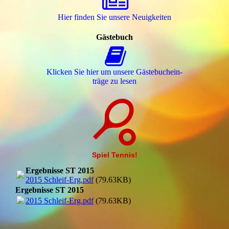
Hier finden Sie unsere Neuigkeiten
Gästebuch
Klicken Sie hier um unsere Gäs­te­buch­ein­
trä­ge zu lesen
Spiel Tennis!
Ergebnisse ST 2015
2015 Schleif-Erg.pdf
(79.63KB)
Ergebnisse ST 2015
2015 Schleif-Erg.pdf
(79.63KB)