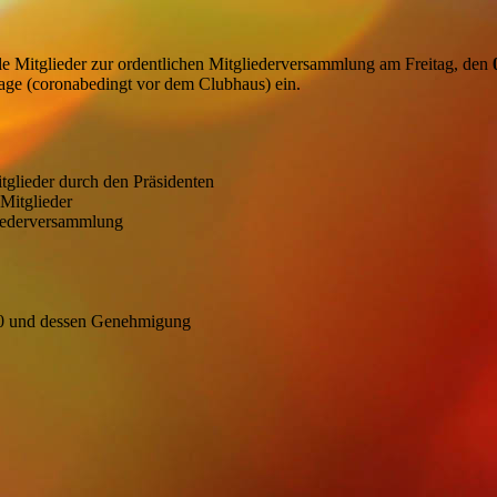
le Mitglieder zur ordentlichen Mitgliederversammlung am Freitag, den
lage (coronabedingt vor dem Clubhaus) ein.
tglieder durch den Präsidenten
 Mitglieder
liederversammlung
20 und dessen Genehmigung