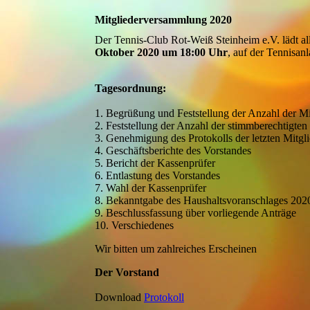
Mitgliederversammlung 2020
Der Tennis-Club Rot-Weiß Steinheim e.V. lädt al
Oktober 2020 um 18:00 Uhr
, auf der Tennisan
Tagesordnung:
1. Begrüßung und Feststellung der Anzahl der Mi
2. Feststellung der Anzahl der stimmberechtigten
3. Genehmigung des Protokolls der letzten Mitg
4. Geschäftsberichte des Vorstandes
5. Bericht der Kassenprüfer
6. Entlastung des Vorstandes
7. Wahl der Kassenprüfer
8. Bekanntgabe des Haushaltsvoranschlages 20
9. Beschlussfassung über vorliegende Anträge
10. Verschiedenes
Wir bitten um zahlreiches Erscheinen
Der Vorstand
Download
Protokoll