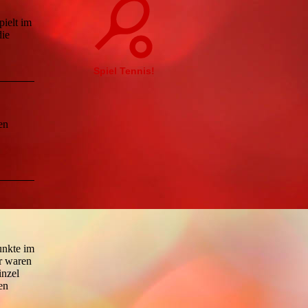
ielt im
die
Spiel Tennis!
en
unkte im
r waren
inzel
en