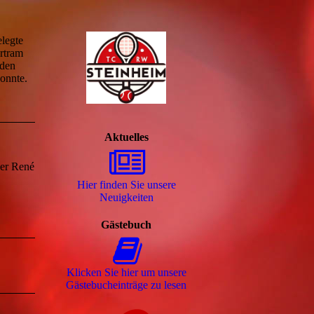
elegte
ärtram
 den
konnte.
Aktuelles
ber René
Hier finden Sie unsere
Neuigkeiten
Gästebuch
Klicken Sie hier um unsere
Gäs­te­buch­ein­trä­ge zu lesen