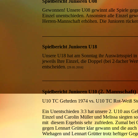
Spielbericht Junioren U08
Gewonnen! Unsere U08 gewinnt alle Spiele gege
Einzel unentschieden. Ansonsten alle Einzel gew
Herren-Mannschaft erhöhen. Die Junioren rücke
Spielbericht Junioren U18
Unsere U18 hat am Sonntag ihr Auswärtsspiel i
jeweils Ihre Einzel, die Doppel (bei 2-facher W
entscheiden.
[29.05.2016]
(2. Mannschaft)
Spielbericht Junioren U10
U10 TC Gehrden 1974 vs. U10 TC Rot-Weiß S
Ein Unentschieden 3:3 hat unsere 2. U10 aus Ge
Einzel und Carolin Müller und Melissa siegten 
mit diesem Ergebnis sehr zufrieden. Zumal bei G
gegen Lennart Grütter klar gewann und die auch 
Wiehagen und Lennart Grütter trotz heftiger Gege