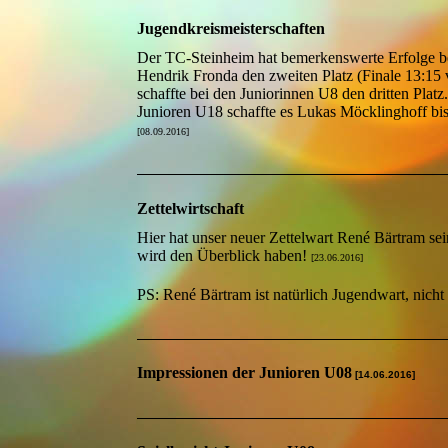
Jugendkreismeisterschaften
Der TC-Steinheim hat bemerkenswerte Erfolge bei
Hendrik Fronda den zweiten Platz (Finale 13:15 
schaffte bei den Juniorinnen U8 den dritten Plat
Junioren U18 schaffte es Lukas Möcklinghoff bis i
[08.09.2016]
Zettelwirtschaft
Hier hat unser neuer Zettelwart René Bärtram sei
wird den Überblick haben!
[23.06.2016]
PS: René Bärtram ist natürlich Jugendwart, nicht
Impressionen der Junioren U08
[14.06.2016]