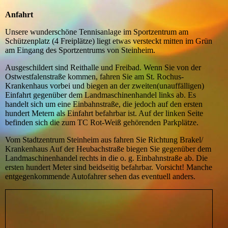
Anfahrt
Unsere wunderschöne Tennisanlage im Sportzentrum am
Schützenplatz (4 Freiplätze) liegt etwas versteckt mitten im Grün
am Eingang des Sportzentrums von Steinheim.
Ausgeschildert sind Reithalle und Freibad. Wenn Sie von der
Ostwestfalenstraße kommen, fahren Sie am St. Rochus-
Krankenhaus vorbei und biegen an der zweiten(unauffälligen)
Einfahrt gegenüber dem Landmaschinenhandel links ab. Es
handelt sich um eine Einbahnstraße, die jedoch auf den ersten
hundert Metern als Einfahrt befahrbar ist. Auf der linken Seite
befinden sich die zum TC Rot-Weiß gehörenden Parkplätze.
Vom Stadtzentrum Steinheim aus fahren Sie Richtung Brakel/
Krankenhaus Auf der Heubachstraße biegen Sie gegenüber dem
Landmaschinenhandel rechts in die o. g. Einbahnstraße ab. Die
ersten hundert Meter sind beidseitig befahrbar. Vorsicht! Manche
entgegenkommende Autofahrer sehen das eventuell anders.