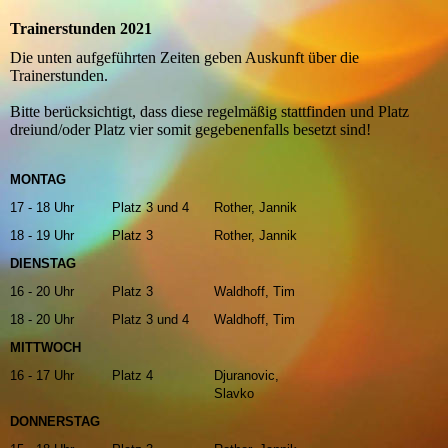
Trainerstunden 2021
Die unten aufgeführten Zeiten geben Auskunft über die
Trainerstunden.
Bitte berücksichtigt, dass diese regelmäßig stattfinden und Platz
dreiund/oder Platz vier somit gegebenenfalls besetzt sind!
MONTAG
17 - 18 Uhr
Platz 3 und 4
Rother, Jannik
18 - 19 Uhr
Platz 3
Rother, Jannik
DIENSTAG
16 - 20 Uhr
Platz 3
Waldhoff, Tim
18 - 20 Uhr
Platz 3 und 4
Waldhoff, Tim
MITTWOCH
16 - 17 Uhr
Platz 4
Djuranovic,
Slavko
DONNERSTAG