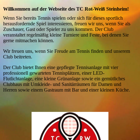
Willkommen auf der Webseite des TC Rot-Weiß Steinheim!
Wenn Sie bereits Tennis spielen oder sich für dieses sportlich
herausfordernde Spiel interessieren, freuen wir uns, wenn Sie als
Zuschauer, Gast oder Spieler zu uns kommen. Der Club
veranstaltet regelmäßig kleine Turniere und Feste, bei denen Sie
gerne mitmachen können.
Wir freuen uns, wenn Sie Freude am Tennis finden und unserem
Club beitreten.
Der Club bietet Ihnen eine gepflegte Tennisanlage mit vier
professionell gewarteten Tennisplätzen, einer LED-
Flutlichtanlage, eine kleine Grünanlage sowie ein gemütliches
Clubhaus mit Umkleide- und Sanitärräumen für Damen und
Herren sowie einem Gastraum mit Bar und einer kleinen Küche.